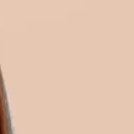
SØK
IGJEN