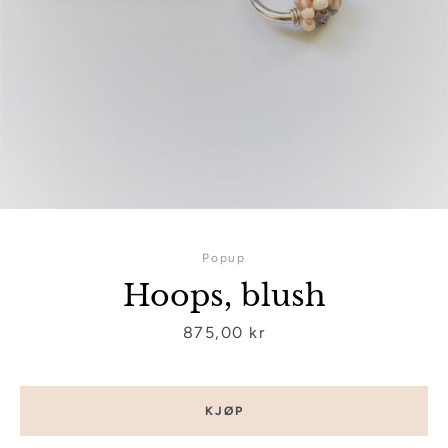
SØK
IGJEN
Popup
Hoops, blush
Pris
875,00 kr
KJØP